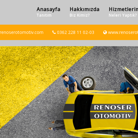
Anasayfa
Hakkımızda
Hizmetleri
Tanıtım
Biz Kimiz?
Neleri Yaptık?
t]renoserotomotiv.com
0362 228 11 02-03
www.renosero