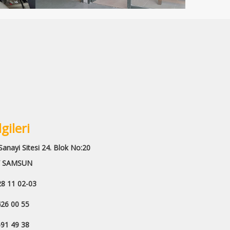
lgileri
anayi Sitesi 24. Blok No:20
SAMSUN
28 11 02-03
 00 55
 49 38