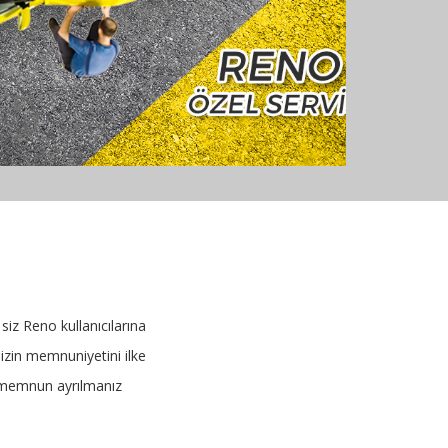
siz Reno kullanıcılarına
mizin memnuniyetini ilke
en memnun ayrılmanız