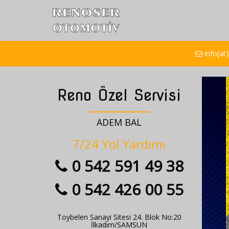
info[a
Reno Özel Servisi
ADEM BAL
7/24 Yol Yardımı
0 542 591 49 38
0 542 426 00 55
Toybelen Sanayi Sitesi 24. Blok No:20
İlkadım/SAMSUN