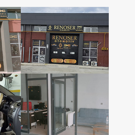
v
Renoser Otomotiv
v
Renoser Otomotiv