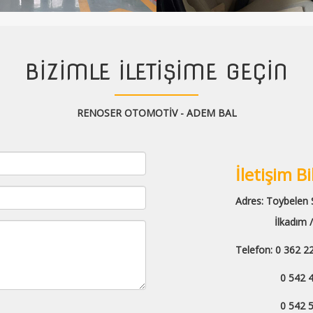
BİZİMLE İLETİŞİME GEÇİN
RENOSER OTOMOTİV - ADEM BAL
İletişim Bi
Adres:
Toybelen S
İlkadım / 
Telefon:
0 362 2
0 542 426
0 542 591